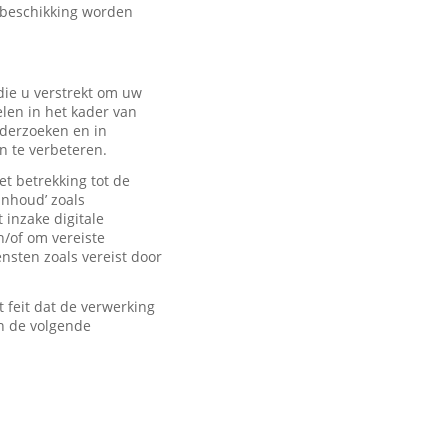
 beschikking worden
ie u verstrekt om uw
len in het kader van
derzoeken en in
n te verbeteren.
t betrekking tot de
inhoud’ zoals
 inzake digitale
n/of om vereiste
sten zoals vereist door
feit dat de verwerking
n de volgende