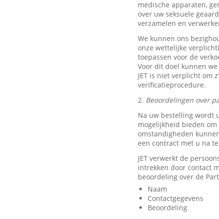
medische apparaten, ge
over uw seksuele geaard
verzamelen en verwerke
We kunnen ons bezighou
onze wettelijke verplich
toepassen voor de verkoo
Voor dit doel kunnen we
JET is niet verplicht om 
verificatieprocedure.
2.
Beoordelingen over pa
Na uw bestelling wordt 
mogelijkheid bieden om e
omstandigheden kunnen w
een contract met u na t
JET verwerkt de persoon
intrekken door contact
beoordeling over de Part
Naam
Contactgegevens
Beoordeling