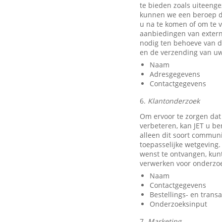
te bieden zoals uiteeng
kunnen we een beroep do
u na te komen of om te v
aanbiedingen van exter
nodig ten behoeve van d
en de verzending van uw
Naam
Adresgegevens
Contactgegevens
6.
Klantonderzoek
Om ervoor te zorgen dat
verbeteren, kan JET u b
alleen dit soort communi
toepasselijke wetgeving.
wenst te ontvangen, kun
verwerken voor onderzo
Naam
Contactgegevens
Bestellings- en trans
Onderzoeksinput
7.
Marketing