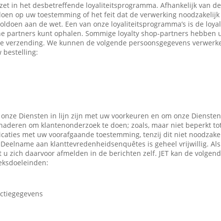
ezet in het desbetreffende loyaliteitsprogramma. Afhankelijk van 
en op uw toestemming of het feit dat de verwerking noodzakelijk 
oldoen aan de wet. Een van onze loyaliteitsprogramma’s is de loyal
ne partners kunt ophalen. Sommige loyalty shop-partners hebben
e verzending. We kunnen de volgende persoonsgegevens verwerken
 bestelling:
 onze Diensten in lijn zijn met uw voorkeuren en om onze Diensten
enaderen om klantenonderzoek te doen; zoals, maar niet beperkt to
caties met uw voorafgaande toestemming, tenzij dit niet noodzakeli
 Deelname aan klanttevredenheidsenquêtes is geheel vrijwillig. Al
t u zich daarvoor afmelden in de berichten zelf. JET kan de volge
eksdoeleinden:
actiegegevens