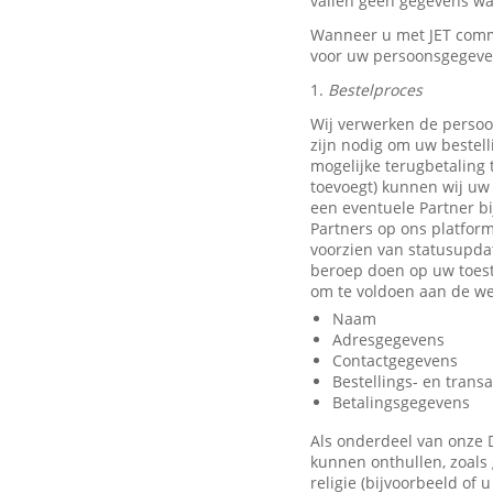
vallen geen gegevens waa
Wanneer u met JET comm
voor uw persoonsgegeve
1.
Bestelproces
Wij verwerken de persoo
zijn nodig om uw bestell
mogelijke terugbetaling
toevoegt) kunnen wij uw 
een eventuele Partner b
Partners op ons platfor
voorzien van statusupda
beroep doen op uw toest
om te voldoen aan de we
Naam
Adresgegevens
Contactgegevens
Bestellings- en trans
Betalingsgegevens
Als onderdeel van onze 
kunnen onthullen, zoals 
religie (bijvoorbeeld of