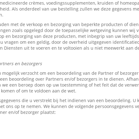
medicineerde crèmes, voedingssupplementen, kruiden of homeopat
heid. Als onderdeel van uw bestelling zullen we deze gegevens 
n.
den met de verkoop en bezorging van beperkte producten of dien
tingen zoals opgelegd door de toepasselijke wetgeving kunnen wij v
p en bezorging van deze producten, met inbegrip van uw leeftijds-
 u vragen om een geldig, door de overheid uitgegeven identificati
z’n Diensten uit te voeren en te voltooien als u niet meewerkt aan d
rtners en bezorgers
u mogelijk verzocht om een beoordeling van de Partner of bezorge
en beoordeling over Partners en/of bezorgers in te dienen. Afhank
e een beroep doen op uw toestemming of het feit dat de verwerk
e komen of om te voldoen aan de wet.
sgegevens die u verstrekt bij het indienen van een beoordeling. 
 met ons op te nemen. We kunnen de volgende persoonsgegevens 
ner en/of bezorger plaatst: