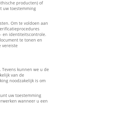
hische producten) of
met uw toestemming
sten. Om te voldoen aan
erificatieprocedures
 en identiteitscontrole.
edocument te tonen en
e vereiste
r. Tevens kunnen we u de
elijk van de
ing noodzakelijk is om
U kunt uw toestemming
verwerken wanneer u een