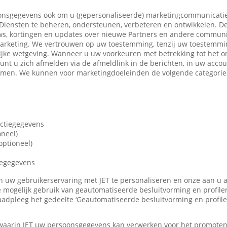
nsgegevens ook om u (gepersonaliseerde) marketingcommunicatie
iensten te beheren, ondersteunen, verbeteren en ontwikkelen. De
ws, kortingen en updates over nieuwe Partners en andere communi
marketing. We vertrouwen op uw toestemming, tenzij uw toestemming
ijke wetgeving. Wanneer u uw voorkeuren met betrekking tot het o
 kunt u zich afmelden via de afmeldlink in de berichten, in uw accou
nemen. We kunnen voor marketingdoeleinden de volgende categori
actiegegevens
oneel)
ptioneel)
iegegevens
len uw gebruikerservaring met JET te personaliseren en onze aan u
 mogelijk gebruik van geautomatiseerde besluitvorming en profile
adpleeg het gedeelte ‘Geautomatiseerde besluitvorming en profile
 waarin JET uw persoonsgegevens kan verwerken voor het promote