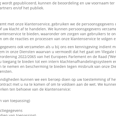
 wordt gepubliceerd, kunnen de beoordeling en uw voornaam ter
artners en/of het publiek.
mt met onze klantenservice, gebruiken we de persoonsgegevens d
f uw klacht af te handelen. We kunnen persoonsgegevens verzame
tenservice te bieden, waaronder om zorgen van gebruikers te on
 om de reacties en processen van onze klantenservice te volgen e
gevens ook verzamelen als u bij ons een kennisgeving indient me
em in onze Diensten waarvan u vermoedt dat het gaat om ‘illegale 
rordening 2022/2065 van het Europees Parlement en de Raad (‘’Wet
u toegang te bieden tot een intern klachtenafhandelingssysteem e
 te nemen en bescherming te bieden tegen misbruik van onze Dien
iensten.
andigheden kunnen we een beroep doen op uw toestemming of het 
contract met u na te komen of om te voldoen aan de wet. We kunne
ken ten behoeve van de klantenservice:
n van toepassing)
actiegegevens
dien van toepassing)