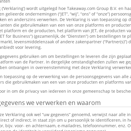
lanten
g (‘Verklaring’) wordt uitgelegd hoe Takeaway.com Group B.V. en ha
 gelieerde ondernemingen (“JET”, “wij”, “ons” of “onze”) persoon
en en anderszins verwerken. De Verklaring is van toepassing op 
anten die gebruikmaken van een van onze platforms en producten,
et platform en de producten, het platform van JET, de producten v
JET for Business”) (gezamenlijk, de “Diensten”) om bestellingen te p
markt, levensmiddelenzaak of andere zakenpartner (“Partner(s)”) d
nbiedt voor levering.
gevens gebruiken om om bestellingen te leveren die zijn geplaat
platform van de Partner. In dergelijke omstandigheden zullen we g
ebben ontvangen in overeenstemming met deze Verklaring verwerke
van toepassing op de verwerking van de persoonsgegevens van alle
s die gebruikmaken van een van onze producten en platforms van 
rvoor in om de privacy van iedereen in onze gemeenschap te besch
gegevens we verwerken en waarom
e Verklaring ook wel “uw gegevens” genoemd, verwijst naar alle in
ect of indirect, in staat zijn om u persoonlijk te identificeren, in 
tor, bijv. voor- en achternaam, e-mailadres, telefoonnummer, enz.