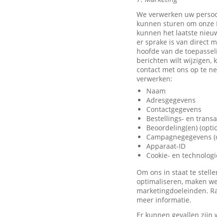
We verwerken uw persoo
kunnen sturen om onze D
kunnen het laatste nieu
er sprake is van direct 
hoofde van de toepassel
berichten wilt wijzigen,
contact met ons op te 
verwerken:
Naam
Adresgegevens
Contactgegevens
Bestellings- en trans
Beoordeling(en) (opti
Campagnegegevens (o
Apparaat-ID
Cookie- en technolog
Om ons in staat te stel
optimaliseren, maken we
marketingdoeleinden. Ra
meer informatie.
Er kunnen gevallen zijn