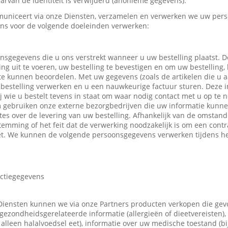
rvan de identiteit is verwijderd (anonieme gegevens).
uniceert via onze Diensten, verzamelen en verwerken we uw pers
ns voor de volgende doeleinden verwerken:
nsgegevens die u ons verstrekt wanneer u uw bestelling plaatst.
ing uit te voeren, uw bestelling te bevestigen en om uw bestelling,
 te kunnen beoordelen. Met uw gegevens (zoals de artikelen die u
bestelling verwerken en u een nauwkeurige factuur sturen. Deze in
ij wie u bestelt tevens in staat om waar nodig contact met u op t
m gebruiken onze externe bezorgbedrijven die uw informatie kunn
tes over de levering van uw bestelling. Afhankelijk van de omsta
emming of het feit dat de verwerking noodzakelijk is om een contr
t. We kunnen de volgende persoonsgegevens verwerken tijdens he
actiegegevens
Diensten kunnen we via onze Partners producten verkopen die ge
gezondheidsgerelateerde informatie (allergieën of dieetvereisten),
 u alleen halalvoedsel eet), informatie over uw medische toestand (b