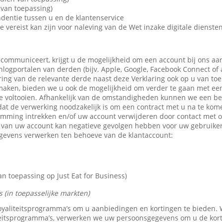
van toepassing)
dentie tussen u en de klantenservice
e vereist kan zijn voor naleving van de Wet inzake digitale dienste
 communiceert, krijgt u de mogelijkheid om een account bij ons aa
 inlogportalen van derden (bijv. Apple, Google, Facebook Connect of
ring van de relevante derde naast deze Verklaring ook op u van toe
maken, bieden we u ook de mogelijkheid om verder te gaan met een 
e voltooien. Afhankelijk van de omstandigheden kunnen we een b
dat de verwerking noodzakelijk is om een contract met u na te kom
emming intrekken en/of uw account verwijderen door contact met 
n van uw account kan negatieve gevolgen hebben voor uw gebruike
gevens verwerken ten behoeve van de klantaccount:
 toepassing op Just Eat for Business)
 (in toepasselijke markten)
 loyaliteitsprogramma’s om u aanbiedingen en kortingen te bieden
teitsprogramma’s, verwerken we uw persoonsgegevens om u de kor