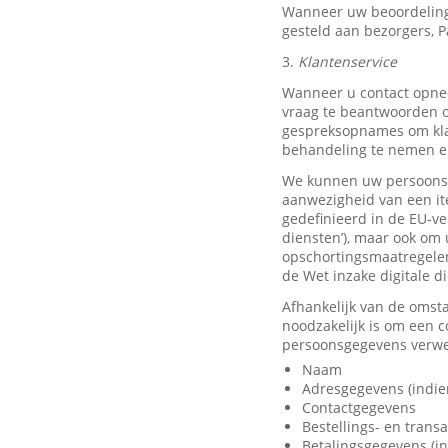
Wanneer uw beoordeling
gesteld aan bezorgers, P
3.
Klantenservice
Wanneer u contact opnee
vraag te beantwoorden o
gespreksopnames om klan
behandeling te nemen en
We kunnen uw persoonsge
aanwezigheid van een it
gedefinieerd in de EU-ve
diensten’), maar ook om 
opschortingsmaatregelen
de Wet inzake digitale d
Afhankelijk van de omst
noodzakelijk is om een 
persoonsgegevens verwer
Naam
Adresgegevens (indie
Contactgegevens
Bestellings- en trans
Betalingsgegevens (in