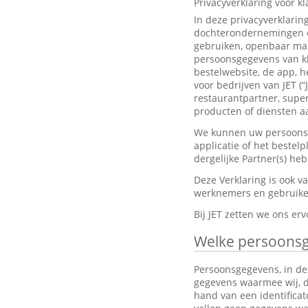
Privacyverklaring voor k
In deze privacyverklarin
dochterondernemingen en
gebruiken, openbaar mak
persoonsgegevens van kl
bestelwebsite, de app, h
voor bedrijven van JET (“
restaurantpartner, super
producten of diensten aa
We kunnen uw persoonsge
applicatie of het bestel
dergelijke Partner(s) h
Deze Verklaring is ook 
werknemers en gebruiker
Bij JET zetten we ons e
Welke persoons
Persoonsgegevens, in dez
gegevens waarmee wij, dir
hand van een identifica