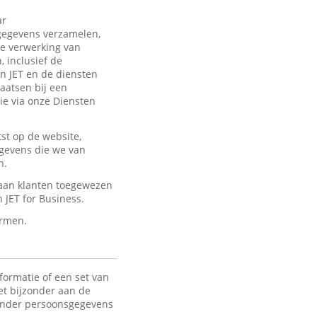
ar
sgegevens verzamelen,
de verwerking van
 inclusief de
an JET en de diensten
laatsen bij een
ie via onze Diensten
st op de website,
egevens die we van
n.
 aan klanten toegewezen
JET for Business.
ermen.
formatie of een set van
het bijzonder aan de
 Onder persoonsgegevens