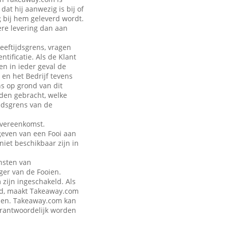
at hij aanwezig is bij of
g bij hem geleverd wordt.
ere levering dan aan
leeftijdsgrens, vragen
tificatie. Als de Klant
en in ieder geval de
 en het Bedrijf tevens
ns op grond van dit
rden gebracht, welke
jdsgrens van de
Overeenkomst.
geven van een Fooi aan
iet beschikbaar zijn in
nsten van
ger van de Fooien.
zijn ingeschakeld. Als
eld, maakt Takeaway.com
talen. Takeaway.com kan
verantwoordelijk worden