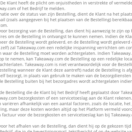
 De Klant heeft de plicht om onjuistheden in verstrekte of vermel
ay.com of het Bedrijf te melden.
atie over de status van zijn Bestelling, dient de Klant na het plaat
ail (zoals aangegeven bij het plaatsen van de Bestelling) bereikbaa
com.
voor bezorging van de Bestelling, dan dient hij aanwezig te zijn op
es om de Bestelling in ontvangst te kunnen nemen. Indien de Klan
eer de Bestelling wordt geleverd, en de Bestelling wordt geleverd
f zelf) zal Takeaway.com een redelijke inspanning verrichten om co
 waar de Bestelling moet worden achtergelaten. Indien Takeaway.c
op te nemen, kan Takeaway.com de Bestelling op een redelijke locat
achterlaten. Takeaway.com is niet verantwoordelijk voor de Bestellin
estelling wanneer de Klant deze aantreft) nadat de Bestelling is af
 zelf bezorgt, in plaats van gebruik te maken van de bezorgdienste
f de Bestelling buiten bij het bezorgadres wordt achtergelaten indie
de Bestelling die de Klant bij het Bedrijf heeft geplaatst door Ta
away.com bezorgkosten of een servicetoeslag aan de Klant rekenen
variëren afhankelijk van een aantal factoren, zoals de locatie, het
ing, maar deze kosten worden altijd op het Platform vermeld voor
en factuur voor de bezorgkosten en servicetoeslag kan bij Takeawa
voor het afhalen van de Bestelling, dan dient hij op de gekozen tijd
 Bedrijf, die in de bevestigingsmail, tekstbericht of op de website 