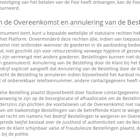
vestiging van het betalen van de Fooi heeft ontvangen, kan de Fo
tourneerd.
 de Overeenkomst en annulering van de Best
consument bent, kunt u bepaalde wettelijke of statutaire rechten 
 het Platform. Onverminderd deze rechten (die, indien van toepassin
omst niet ontbinden wanneer de goederen in de aanbieding bederfel
md, niet geschikt zijn voor retourzending vanwege hygiëne of gezo
k zijn vermengd met andere goederen. Bestellingen kunnen niet do
eannuleerd. Annulering van de Bestelling door de Klant bij het Be
drijf expliciet aangeeft dat Annulering van de Bestelling door de Kl
 recht de Bestelling te annuleren indien bijvoorbeeld het Aanbod ni
ct of onbereikbaar telefoonnummer, andere contactgegevens heeft 
alse Bestelling plaatst (bijvoorbeeld door foutieve contactgegevens 
anwezig te zijn op de bezorglocatie of afhaallocatie om de Bestelli
rszins zijn plichten die voortvloeien uit de Overeenkomst niet n
en om toekomstige Bestellingen van de betreffende Klant te weige
et recht om namens het Bedrijf Bestellingen te weigeren en Over
erede twijfel bestaat over de juistheid of authenticiteit van de Bes
en de Klant schijnbaar valse of frauduleuze Bestellingen plaatst,
bij de politie.