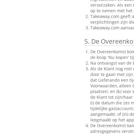
veroorzaken. Als een 
op te nemen met het B
Takeaway.com geeft al
verplichtingen zijn d
Takeaway.com aanvaar
5.
De Overeenko
De Overeenkomst komt 
de knop 'Nu kopen' ti
Na ontvangst van de B
Als de Klant nog niet
door te gaan met zijn 
dat Lieferando een ti
Voorwaarden, alleen to
plaatsen; en (b) voo
de Klant tot zijn/haar
(i) de datum die zes 
tijdelijke gastaccoun
aangemaakt; of (iii) d
leegmaakt op het appa
De Overeenkomst kan a
adresgegevens verstrek