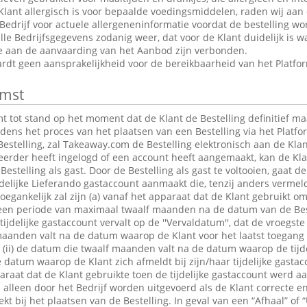
Klant allergisch is voor bepaalde voedingsmiddelen, raden wij aan
edrijf voor actuele allergeneninformatie voordat de bestelling wor
le Bedrijfsgegevens zodanig weer, dat voor de Klant duidelijk is wa
ie aan de aanvaarding van het Aanbod zijn verbonden.
dt geen aansprakelijkheid voor de bereikbaarheid van het Platfo
mst
tot stand op het moment dat de Klant de Bestelling definitief maa
jdens het proces van het plaatsen van een Bestelling via het Platfo
estelling, zal Takeaway.com de Bestelling elektronisch aan de Klan
 eerder heeft ingelogd of een account heeft aangemaakt, kan de K
Bestelling als gast. Door de Bestelling als gast te voltooien, gaat 
jdelijke Lieferando gastaccount aanmaakt die, tenzij anders verme
egankelijk zal zijn (a) vanaf het apparaat dat de Klant gebruikt om
r een periode van maximaal twaalf maanden na de datum van de Bes
 tijdelijke gastaccount vervalt op de ''Vervaldatum'', dat de vroegst
maanden valt na de datum waarop de Klant voor het laatst toegang 
t; (ii) de datum die twaalf maanden valt na de datum waarop de tijde
e datum waarop de Klant zich afmeldt bij zijn/haar tijdelijke gastac
raat dat de Klant gebruikte toen de tijdelijke gastaccount werd 
lleen door het Bedrijf worden uitgevoerd als de Klant correcte en
t bij het plaatsen van de Bestelling. In geval van een “Afhaal” of “U