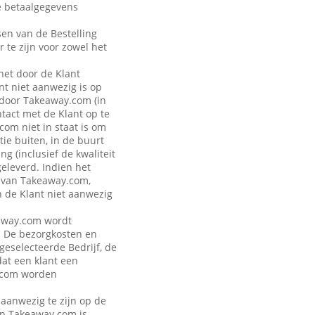
de betaalgegevens
sen van de Bestelling
r te zijn voor zowel het
 het door de Klant
t niet aanwezig is op
 door Takeaway.com (in
ntact met de Klant op te
om niet in staat is om
ie buiten, in de buurt
g (inclusief de kwaliteit
geleverd. Indien het
n van Takeaway.com,
n de Klant niet aanwezig
keaway.com wordt
. De bezorgkosten en
 geselecteerde Bedrijf, de
dat een klant een
y.com worden
 aanwezig te zijn op de
van Takeaway.com is