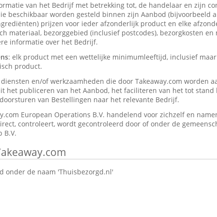
formatie van het Bedrijf met betrekking tot, de handelaar en zijn c
ie beschikbaar worden gesteld binnen zijn Aanbod (bijvoorbeeld a
rediënten) prijzen voor ieder afzonderlijk product en elke afzonder
isch materiaal, bezorggebied (inclusief postcodes), bezorgkosten en
e informatie over het Bedrijf.
ens
: elk product met een wettelijke minimumleeftijd, inclusief maar
isch product.
e diensten en/of werkzaamheden die door Takeaway.com worden a
t het publiceren van het Aanbod, het faciliteren van het tot stan
oorsturen van Bestellingen naar het relevante Bedrijf.
y.com European Operations B.V. handelend voor zichzelf en namen
direct, controleert, wordt gecontroleerd door of onder de gemeensch
 B.V.
 Takeaway.com
 onder de naam 'Thuisbezorgd.nl'