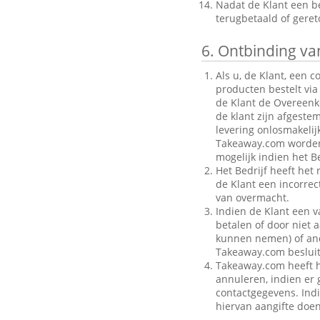
Nadat de Klant een be
terugbetaald of gere
6.
Ontbinding van
Als u, de Klant, een 
producten bestelt via
de Klant de Overeenk
de klant zijn afgeste
levering onlosmakelij
Takeaway.com worden g
mogelijk indien het Be
Het Bedrijf heeft het
de Klant een incorre
van overmacht.
Indien de Klant een v
betalen of door niet a
kunnen nemen) of ande
Takeaway.com besluit
Takeaway.com heeft h
annuleren, indien er g
contactgegevens. Indi
hiervan aangifte doen 