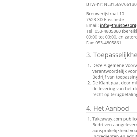
BTW-nr: NL815697661B0
Brouwerijstraat 10
7523 XD Enschede
Email:
info@thuisbezorg
Tel: 053-4805860 (berei
09:00 tot 00:00, en zate
Fax: 053-4805861
3.
Toepasselijkhe
Deze Algemene Voorwa
verantwoordelijk voo
Bedrijf van toepassin
De Klant gaat door mi
de levering van het d
recht op terugbetalin
4.
Het Aanbod
Takeaway.com publice
Bedrijven aangelever
aansprakelijkheid voo
ingrediënten en addit