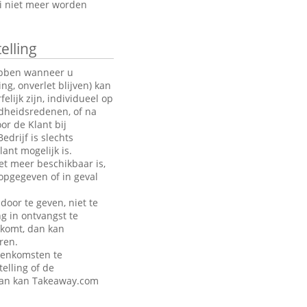
oi niet meer worden
elling
hebben wanneer u
g, onverlet blijven) kan
ijk zijn, individueel op
ndheidsredenen, of na
or de Klant bij
drijf is slechts
ant mogelijk is.
et meer beschikbaar is,
opgegeven of in geval
door te geven, niet te
ng in ontvangst te
akomt, dan kan
ren.
eenkomsten te
telling of de
 dan kan Takeaway.com