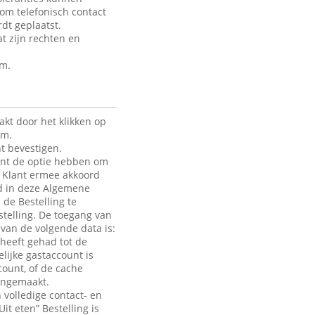
 om telefonisch contact
dt geplaatst.
t zijn rechten en
rm.
kt door het klikken op
rm.
t bevestigen.
lant de optie hebben om
de Klant ermee akkoord
ld in deze Algemene
 de Bestelling te
telling. De toegang van
e van de volgende data is:
heeft gehad tot de
lijke gastaccount is
count, of de cache
aangemaakt.
 volledige contact- en
it eten” Bestelling is