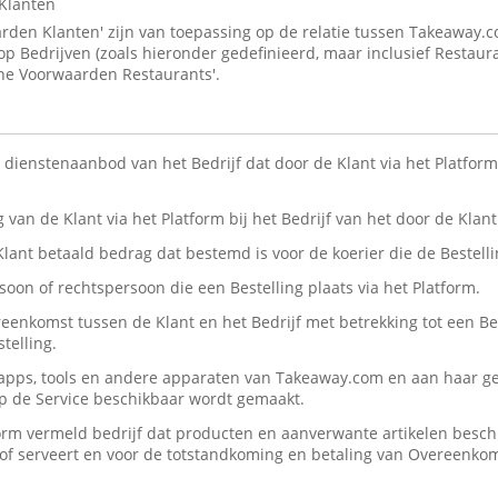
Klanten
den Klanten' zijn van toepassing op de relatie tussen Takeaway.
 op Bedrijven (zoals hieronder gedefinieerd, maar inclusief Restaur
ne Voorwaarden Restaurants'.
n dienstenaanbod van het Bedrijf dat door de Klant via het Platform 
ng van de Klant via het Platform bij het Bedrijf van het door de Kla
 Klant betaald bedrag dat bestemd is voor de koerier die de Bestelli
rsoon of rechtspersoon die een Bestelling plaats via het Platform.
reenkomst tussen de Klant en het Bedrijf met betrekking tot een Be
telling.
, apps, tools en andere apparaten van Takeaway.com en aan haar ge
op de Service beschikbaar wordt gemaakt.
form vermeld bedrijf dat producten en aanverwante artikelen beschik
n/of serveert en voor de totstandkoming en betaling van Overeenko