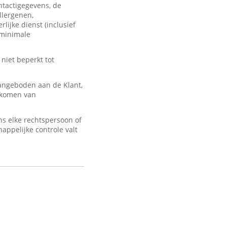
ontactigegevens, de
llergenen,
lijke dienst (inclusief
 minimale
 niet beperkt tot
angeboden aan de Klant,
d komen van
s elke rechtspersoon of
appelijke controle valt