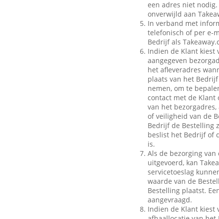
een adres niet nodig.
onverwijld aan Takeaw
In verband met inform
telefonisch of per e-m
Bedrijf als Takeaway.
Indien de Klant kiest 
aangegeven bezorgadr
het afleveradres wann
plaats van het Bedrij
nemen, om te bepalen
contact met de Klant 
van het bezorgadres, 
of veiligheid van de B
Bedrijf de Bestelling
beslist het Bedrijf o
is.
Als de bezorging van 
uitgevoerd, kan Take
servicetoeslag kunnen 
waarde van de Bestell
Bestelling plaatst. E
aangevraagd.
Indien de Klant kiest 
afhaallocatie van het