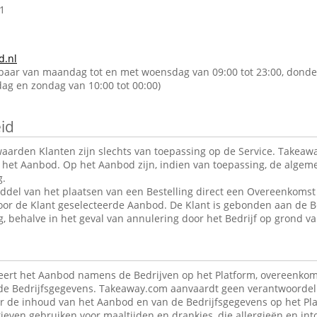
1
d.nl
kbaar van maandag tot en met woensdag van 09:00 tot 23:00, donde
rdag en zondag van 10:00 tot 00:00)
id
arden Klanten zijn slechts van toepassing op de Service. Takeawa
r het Aanbod. Op het Aanbod zijn, indien van toepassing, de alge
g.
ddel van het plaatsen van een Bestelling direct een Overeenkomst 
oor de Klant geselecteerde Aanbod. De Klant is gebonden aan de B
g, behalve in het geval van annulering door het Bedrijf op grond va
ert het Aanbod namens de Bedrijven op het Platform, overeenkom
de Bedrijfsgegevens. Takeaway.com aanvaardt geen verantwoordeli
r de inhoud van het Aanbod en van de Bedrijfsgegevens op het Pla
ieven gebruiken voor maaltijden en drankjes, die allergieën en in