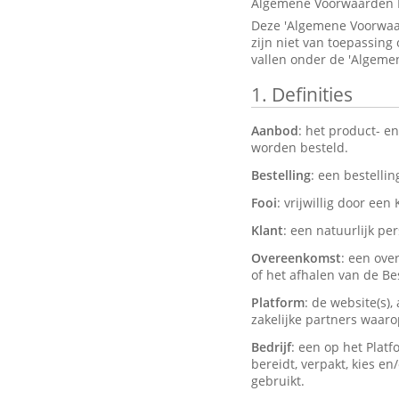
Algemene Voorwaarden 
Deze 'Algemene Voorwaar
zijn niet van toepassing
vallen onder de 'Algeme
1.
Definities
Aanbod
: het product- e
worden besteld.
Bestelling
: een bestelli
Fooi
: vrijwillig door een
Klant
: een natuurlijk pe
Overeenkomst
: een ove
of het afhalen van de Bes
Platform
: de website(s)
zakelijke partners waar
Bedrijf
: een op het Plat
bereidt, verpakt, kies e
gebruikt.