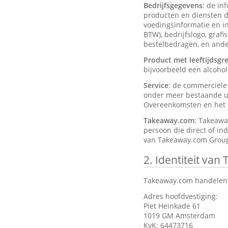
Bedrijfsgegevens
: de in
producten en diensten d
voedingsinformatie en ing
BTW), bedrijfslogo, graf
bestelbedragen, en ander
Product met leeftijdsgr
bijvoorbeeld een alcohol
Service
: de commerciël
onder meer bestaande ui
Overeenkomsten en het d
Takeaway.com
: Takeawa
persoon die direct of in
van Takeaway.com Group
2.
Identiteit van
Takeaway.com handelend
Adres hoofdvestiging:
Piet Heinkade 61
1019 GM Amsterdam
KvK: 64473716