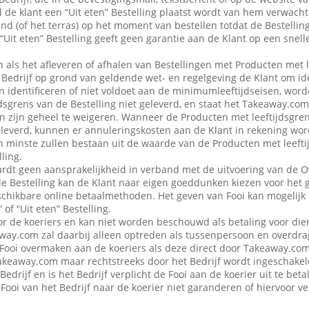
 de klant een “Uit eten” Bestelling plaatst wordt van hem verwacht d
nd (of het terras) op het moment van bestellen totdat de Bestellin
“Uit eten” Bestelling geeft geen garantie aan de Klant op een snell
en als het afleveren of afhalen van Bestellingen met Producten met 
edrijf op grond van geldende wet- en regelgeving de Klant om iden
n identificeren of niet voldoet aan de minimumleeftijdseisen, word
dsgrens van de Bestelling niet geleverd, en staat het Takeaway.com
 in zijn geheel te weigeren. Wanneer de Producten met leeftijdsgre
eleverd, kunnen er annuleringskosten aan de Klant in rekening wo
n minste zullen bestaan uit de waarde van de Producten met leefti
ling.
dt geen aansprakelijkheid in verband met de uitvoering van de 
de Bestelling kan de Klant naar eigen goeddunken kiezen voor het 
schikbare online betaalmethoden. Het geven van Fooi kan mogelijk n
 of “Uit eten” Bestelling.
or de koeriers en kan niet worden beschouwd als betaling voor die
ay.com zal daarbij alleen optreden als tussenpersoon en overdra
Fooi overmaken aan de koeriers als deze direct door Takeaway.com 
 Takeaway.com maar rechtstreeks door het Bedrijf wordt ingeschak
Bedrijf en is het Bedrijf verplicht de Fooi aan de koerier uit te be
Fooi van het Bedrijf naar de koerier niet garanderen of hiervoor 