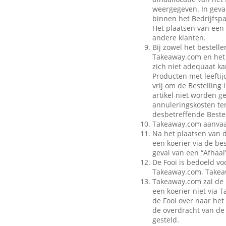
weergegeven. In geval
binnen het Bedrijfspa
Het plaatsen van een 
andere klanten.
Bij zowel het bestell
Takeaway.com en het B
zich niet adequaat ka
Producten met leeftij
vrij om de Bestelling
artikel niet worden g
annuleringskosten te
desbetreffende Bestel
Takeaway.com aanvaar
Na het plaatsen van 
een koerier via de be
geval van een “Afhaal”
De Fooi is bedoeld vo
Takeaway.com. Takeaw
Takeaway.com zal de 
een koerier niet via
de Fooi over naar het 
de overdracht van de 
gesteld.